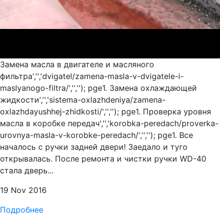
Замена масла в двигателе и масляного
фильтра','','dvigatel/zamena-masla-v-dvigatele-i-
maslyanogo-filtra/','',''); pge1. Замена охлаждающей
жидкости','','sistema-oxlazhdeniya/zamena-
oxlazhdayushhej-zhidkosti/','',''); pge1. Проверка уровня
масла в коробке передач','','korobka-peredach/proverka-
urovnya-masla-v-korobke-peredach/','',''); pge1. Все
началось с ручки задней двери! Заедало и туго
открывалась. После ремонта и чистки ручки WD-40
стала дверь...
19 Nov 2016
Подробнее