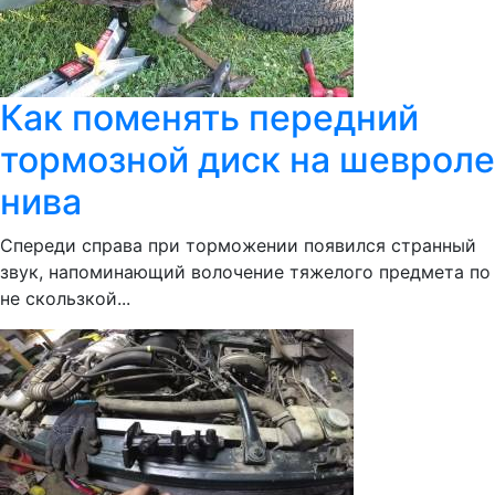
Как поменять передний
тормозной диск на шевроле
нива
Спереди справа при торможении появился странный
звук, напоминающий волочение тяжелого предмета по
не скользкой...