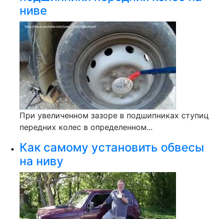
ниве
При увеличенном зазоре в подшипниках ступиц
передних колес в определенном...
Как самому установить обвесы
на ниву