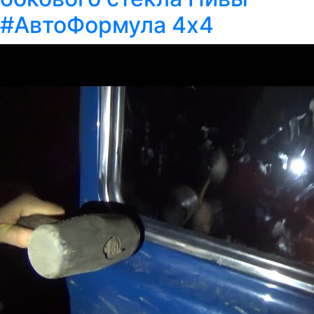
#АвтоФормула 4х4