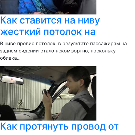
Как ставится на ниву
жесткий потолок на
В ниве провис потолок, в результате пассажирам на
заднем сидении стало некомфортно, поскольку
обивка...
Как протянуть провод от