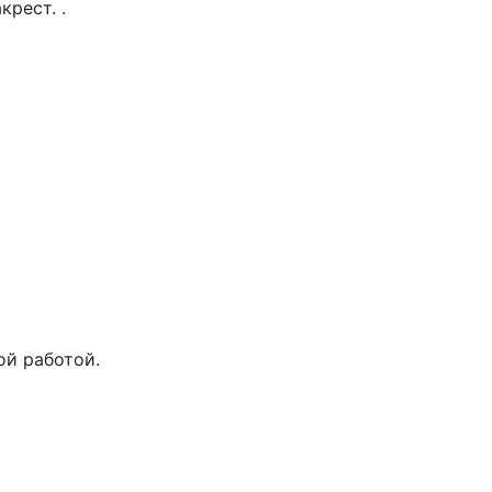
рест. .
ой работой.