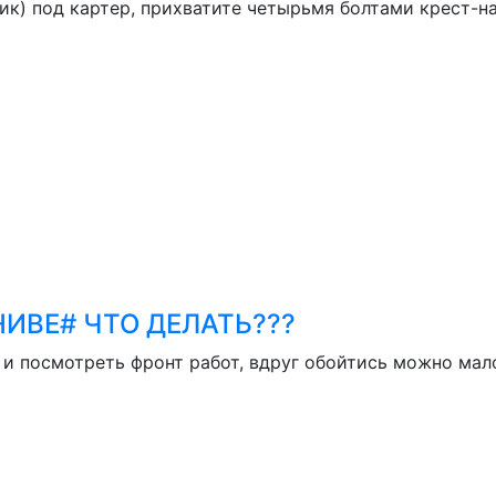
к) под картер, прихватите четырьмя болтами крест-нак
ИВЕ# ЧТО ДЕЛАТЬ???
 и посмотреть фронт работ, вдруг обойтись можно мал