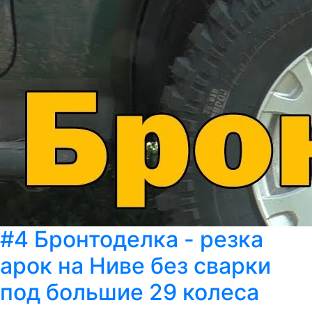
#4 Бронтоделка - резка
арок на Ниве без сварки
под большие 29 колеса