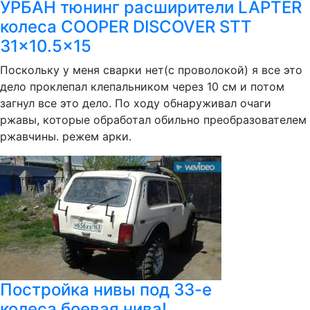
УРБАН тюнинг расширители LAPTER
колеса COOPER DISCOVER STT
31x10.5x15
Поскольку у меня сварки нет(с проволокой) я все это
дело проклепал клепальником через 10 см и потом
загнул все это дело. По ходу обнаруживал очаги
ржавы, которые обработал обильно преобразователем
ржавчины. режем арки.
Постройка нивы под 33-е
колеса.боевая нива!