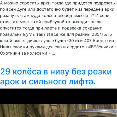
А можно спросить-арки тогда где придется подрезать-
по всей дуге или достаточно будет низ передней арки
резануть (там куда колесо вперед вылезет)? И если
отвязать мост этой приблудой,то выходит он же
опустится тогда при лифте и подвеска сохранит
правильные углы,так? И все же для резины 235/75/15
какой вылет диска лучше будет-30 или 40? Бронто из
Нивы своими руками дешево и сердито:) #ВЕЗУнчики -
Охотники за колесами - ...
29 колёса в ниву без резки
арок и сильного лифта.