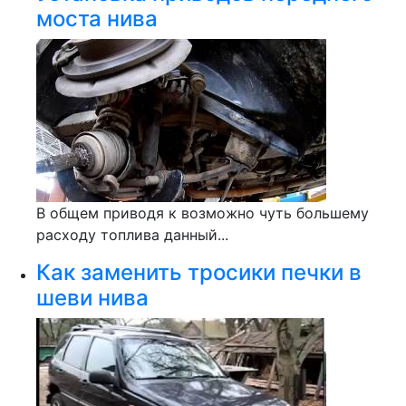
моста нива
В общем приводя к возможно чуть большему
расходу топлива данный...
Как заменить тросики печки в
шеви нива