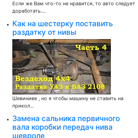
Если же Вам что-то не нравится, то авто следует
доработать....
Как на шестерку поставить
раздатку от нивы
Шевиниве , но я чтобы машину не ставить на
прикол...
Замена сальника первичного
вала коробки передач нива
шевроле