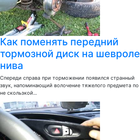
Как поменять передний
тормозной диск на шевроле
нива
Спереди справа при торможении появился странный
звук, напоминающий волочение тяжелого предмета по
не скользкой...