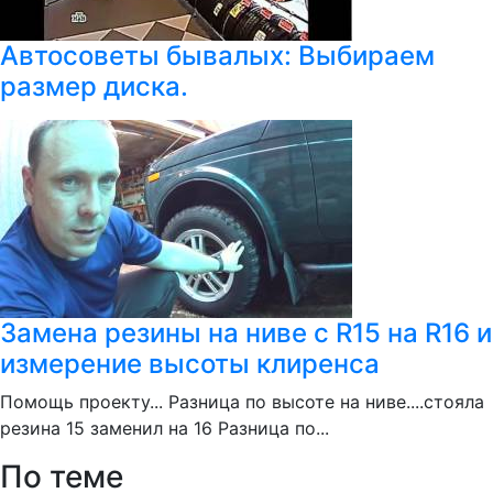
Автосоветы бывалых: Выбираем
размер диска.
Замена резины на ниве с R15 на R16 и
измерение высоты клиренса
Помощь проекту... Разница по высоте на ниве....стояла
резина 15 заменил на 16 Разница по...
По теме