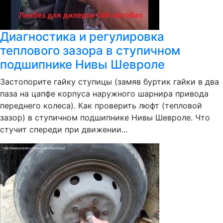
Диагностика и регулировка
теплового зазора в ступичном
подшипнике Нивы Шевроле
Застопорите гайку ступицы (замяв буртик гайки в два
паза на цапфе корпуса наружного шарнира привода
переднего колеса). Как проверить люфт (тепловой
зазор) в ступичном подшипнике Нивы Шевроле. Что
стучит спереди при движении...