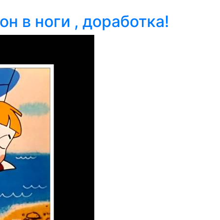
 в ноги , доработка!