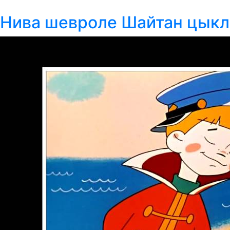
Нива шевроле Шайтан цыклон