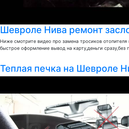
Шевроле Нива ремонт засл
Ниже смотрите видео про замена тросиков отопителя н
быстрое оформление вывод на карту,деньги сразу,без п
Теплая печка на Шевроле Н