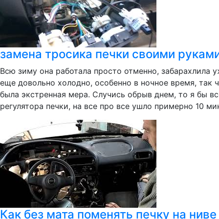
замена тросика печки своими рукам
Всю зиму она работала просто отменно, забарахлила уж
еще довольно холодно, особенно в ночное время, так 
была экстренная мера. Случись обрыв днем, то я бы в
регулятора печки, на все про все ушло примерно 10 мин
Как без мата поменять печку на нив