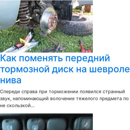
Как поменять передний
тормозной диск на шевроле
нива
Спереди справа при торможении появился странный
звук, напоминающий волочение тяжелого предмета по
не скользкой...