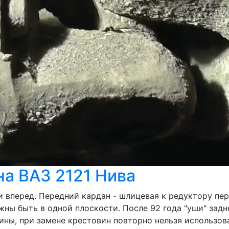
на ВАЗ 2121 Нива
вперед. Передний кардан - шлицевая к редуктору пере
лжны быть в одной плоскости. После 92 года "уши" за
ы, при замене крестовин повторно нельзя использоват