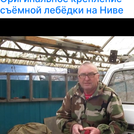
съёмной лебёдки на Ниве