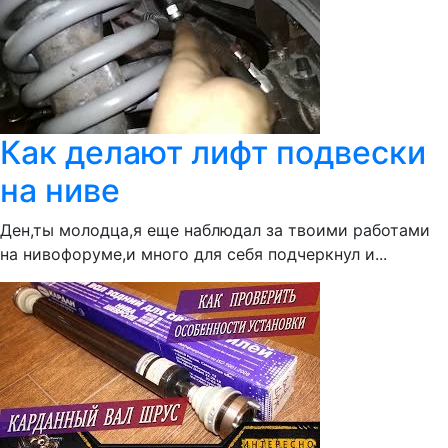
Как делают лифт подвески
на ниве
Ден,ты молодца,я еще наблюдал за твоими работами
на нивофоруме,и много для себя подчеркнул и...