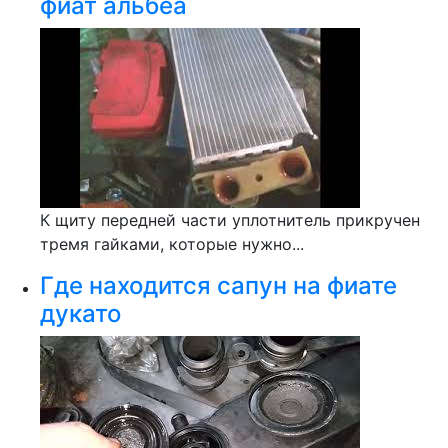
фиат альбеа
К щиту передней части уплотнитель прикручен
тремя гайками, которые нужно...
Где находится сапун на фиате
дукато