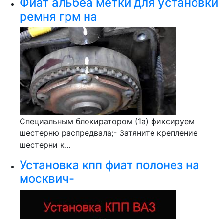
Фиат альбеа метки для установки
ремня грм на
Специальным блокиратором (1a) фиксируем
шестерню распредвала;- Затяните крепление
шестерни к...
Установка кпп фиат полонез на
москвич-