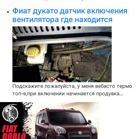
Фиат дукато датчик включения
вентилятора где находится
Подскажите пожалуйста, у меня вебасто термо
топ-е,при включении начинается продувка...