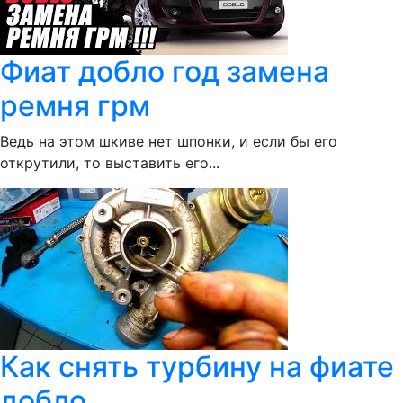
Фиат добло год замена
ремня грм
Ведь на этом шкиве нет шпонки, и если бы его
открутили, то выставить его...
Как снять турбину на фиате
добло