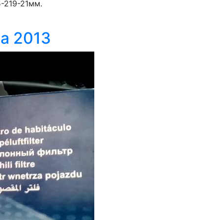
-219-21мм.
еа 2013