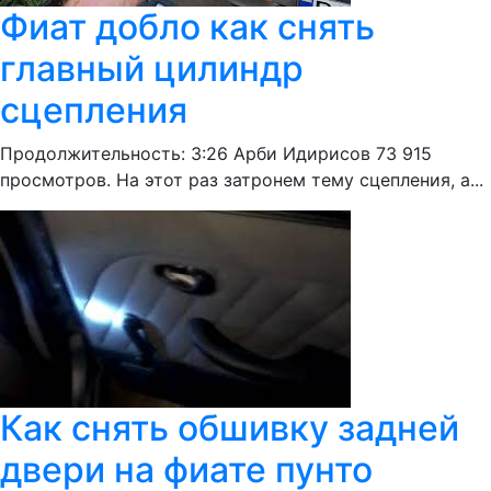
Фиат добло как снять
главный цилиндр
сцепления
Продолжительность: 3:26 Арби Идирисов 73 915
просмотров. На этот раз затронем тему сцепления, а...
Как снять обшивку задней
двери на фиате пунто