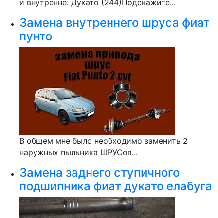
и внутренне. Дукато (244)Подскажите...
Замена внутреннего шруса фиат
пунто
В общем мне было необходимо заменить 2
наружных пыльника ШРУСов...
Замена заднего ступичного
подшипника фиат дукато елабуга