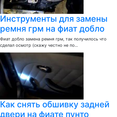
Инструменты для замены
ремня грм на фиат добло
Фиат добло замена ремня грм, так получилось что
сделал осмотр (скажу честно не по...
Как снять обшивку задней
двери на фиате пунто