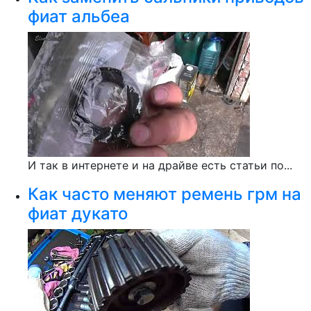
фиат альбеа
И так в интернете и на драйве есть статьи по...
Как часто меняют ремень грм на
фиат дукато