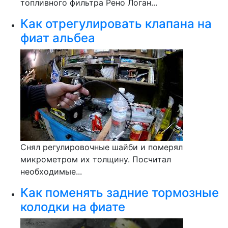
топливного фильтра Рено Логан...
Как отрегулировать клапана на
фиат альбеа
Снял регулировочные шайби и померял
микрометром их толщину. Посчитал
необходимые...
Как поменять задние тормозные
колодки на фиате