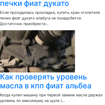
печки фиат дукато
Если прохудилась прокладка, купить кран отопителя
печки фиат дукато елабуга не понадобится.
Достаточно приобрести...
Как проверять уровень
масла в кпп фиат альбеа
Когда купил машину при первой замене масла держал
уровень по максимуму на щупе (...