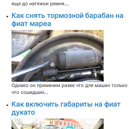
еще до натяжки ремня....
Как снять тормозной барабан на
фиат мареа
Однако он применим разве что для машин только
что сошедших...
Как включить габариты на фиат
дукато