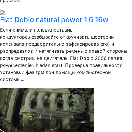
проехал...
Fiat Doblo natural power 1.6 16w
Если снимали голову,поставив
кондуктора,незабывайте откручивать шестерни
коленвала(предворительно зафексировав его) и
распредвалов и натягивать ремень с правой стороны
когда смотриш на двигатель. Fiat Doblo 2006 narural
power,enterijer. hladan start! Проверка правильности
установки фаз грм при помощи компьютерной
системы...