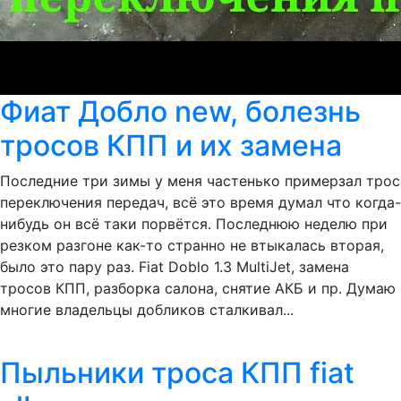
Фиат Добло new, болезнь
тросов КПП и их замена
Последние три зимы у меня частенько примерзал трос
переключения передач, всё это время думал что когда-
нибудь он всё таки порвётся. Последнюю неделю при
резком разгоне как-то странно не втыкалась вторая,
было это пару раз. Fiat Doblo 1.3 MultiJet, замена
тросов КПП, разборка салона, снятие АКБ и пр. Думаю
многие владельцы добликов сталкивал...
Пыльники троса КПП fiat