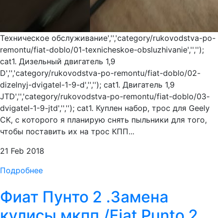
Техническое обслуживание','','category/rukovodstva-po-
remontu/fiat-doblo/01-texnicheskoe-obsluzhivanie','','');
cat1. Дизельный двигатель 1,9
D','','category/rukovodstva-po-remontu/fiat-doblo/02-
dizelnyj-dvigatel-1-9-d','',''); cat1. Двигатель 1,9
JTD','','category/rukovodstva-po-remontu/fiat-doblo/03-
dvigatel-1-9-jtd','',''); cat1. Куплен набор, трос для Geely
CK, с которого я планирую снять пыльники для того,
чтобы поставить их на трос КПП...
21 Feb 2018
Подробнее
Фиат Пунто 2 .Замена
кулисы мкпп./Fiat Punto 2.