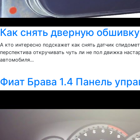
Как снять дверную обшивку 
А кто интересно подскажет как снять датчик спидометра
перспектива откручивать чуть ли не пол движка наста
автомобиля...
Фиат Брава 1.4 Панель упр