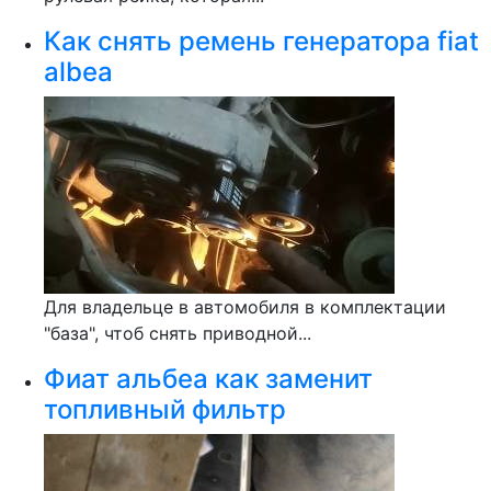
Как снять ремень генератора fiat
albea
Для владельце в автомобиля в комплектации
"база", чтоб снять приводной...
Фиат альбеа как заменит
топливный фильтр