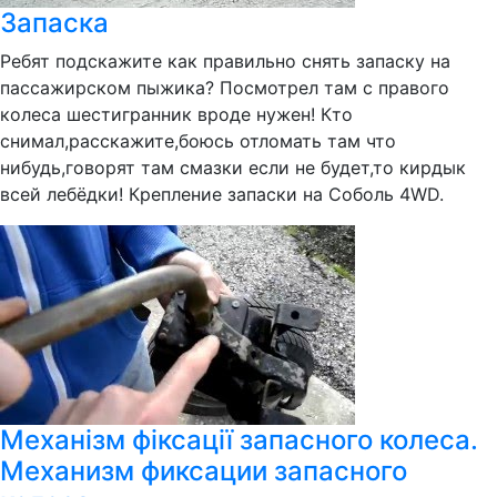
Запаска
Ребят подскажите как правильно снять запаску на
пассажирском пыжика? Посмотрел там с правого
колеса шестигранник вроде нужен! Кто
снимал,расскажите,боюсь отломать там что
нибудь,говорят там смазки если не будет,то кирдык
всей лебёдки! Крепление запаски на Соболь 4WD.
Механізм фіксації запасного колеса.
Механизм фиксации запасного