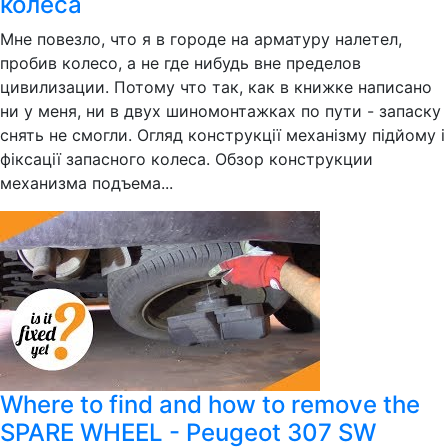
колеса
Мне повезло, что я в городе на арматуру налетел,
пробив колесо, а не где нибудь вне пределов
цивилизации. Потому что так, как в книжке написано
ни у меня, ни в двух шиномонтажках по пути - запаску
снять не смогли. Огляд конструкції механізму підйому і
фіксації запасного колеса. Обзор конструкции
механизма подъема...
Where to find and how to remove the
SPARE WHEEL - Peugeot 307 SW