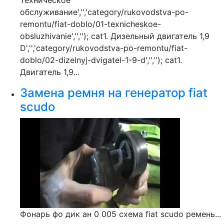
Техническое
обслуживание','','category/rukovodstva-po-
remontu/fiat-doblo/01-texnicheskoe-
obsluzhivanie','',''); cat1. Дизельный двигатель 1,9
D','','category/rukovodstva-po-remontu/fiat-
doblo/02-dizelnyj-dvigatel-1-9-d','',''); cat1.
Двигатель 1,9...
Замена ремня на генератор fiat
scudo
Фонарь фо дик ан 0 005 схема fiat scudo ремень...