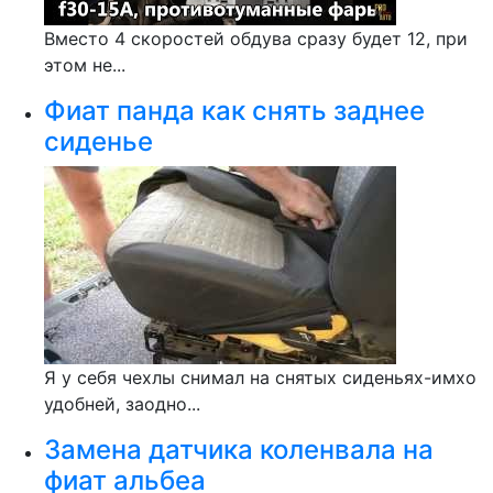
Вместо 4 скоростей обдува сразу будет 12, при
этом не...
Фиат панда как снять заднее
сиденье
Я у себя чехлы снимал на снятых сиденьях-имхо
удобней, заодно...
Замена датчика коленвала на
фиат альбеа