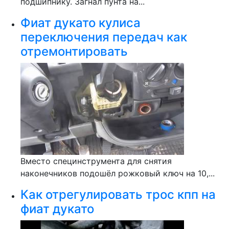
подшипнику. Загнал пунта на...
Фиат дукато кулиса
переключения передач как
отремонтировать
Вместо специнструмента для снятия
наконечников подошёл рожковый ключ на 10,...
Как отрегулировать трос кпп на
фиат дукато