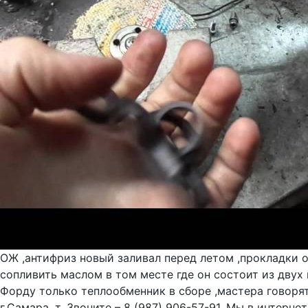
ОЖ ,антифриз новый заливал перед летом ,прокладки о
сопливить маслом в том месте где он состоит из двух
Форду только теплообменник в сборе ,мастера говорят 
г.Самара, т. Звоните – 8 (987) 906-57-91. Мы в интернете