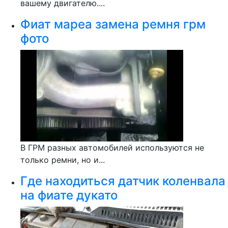
вашему двигателю....
Фиат мареа замена ремня грм
фото
В ГРМ разных автомобилей используются не
только ремни, но и...
Где находиться датчик коленвала
на фиате дукато