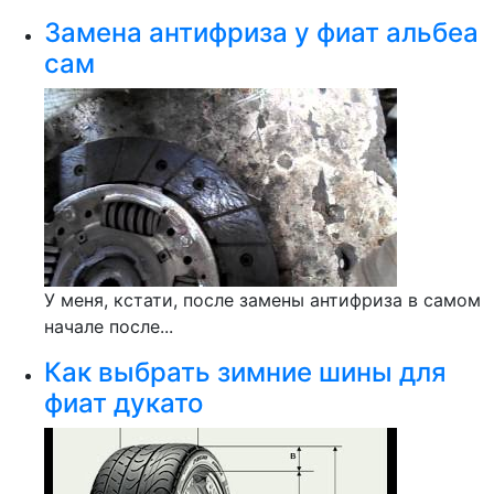
Замена антифриза у фиат альбеа
сам
У меня, кстати, после замены антифриза в самом
начале после...
Как выбрать зимние шины для
фиат дукато