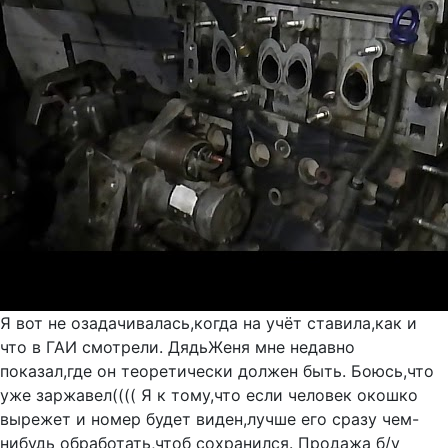
Я вот не озадачивалась,когда на учёт ставила,как и
что в ГАИ смотрели. ДядьЖеня мне недавно
показал,где он теоретически должен быть. Боюсь,что
уже заржавел(((( Я к тому,что если человек окошко
вырежет и номер будет виден,лучше его сразу чем-
нибудь обработать,чтоб сохранился. Продажа б/у