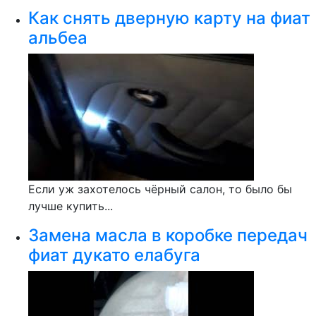
Как снять дверную карту на фиат
альбеа
Если уж захотелось чёрный салон, то было бы
лучше купить...
Замена масла в коробке передач
фиат дукато елабуга