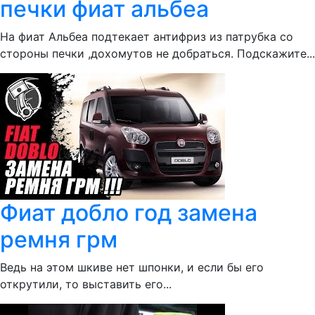
печки фиат альбеа
На фиат Альбеа подтекает антифриз из патрубка со
стороны печки ,дохомутов не добраться. Подскажите...
Фиат добло год замена
ремня грм
Ведь на этом шкиве нет шпонки, и если бы его
открутили, то выставить его...