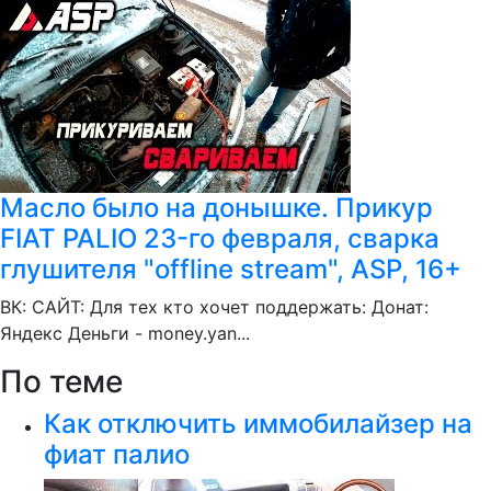
Масло было на донышке. Прикур
FIAT PALIO 23-го февраля, сварка
глушителя "offline stream", ASP, 16+
ВК: САЙТ: Для тех кто хочет поддержать: Донат:
Яндекс Деньги - money.yan...
По теме
Как отключить иммобилайзер на
фиат палио