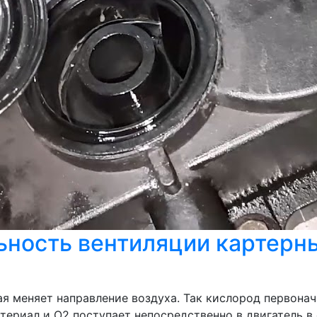
ность вентиляции картерных
я меняет направление воздуха. Так кислород первонач
териал и О2 поступает непосредственно в двигатель 