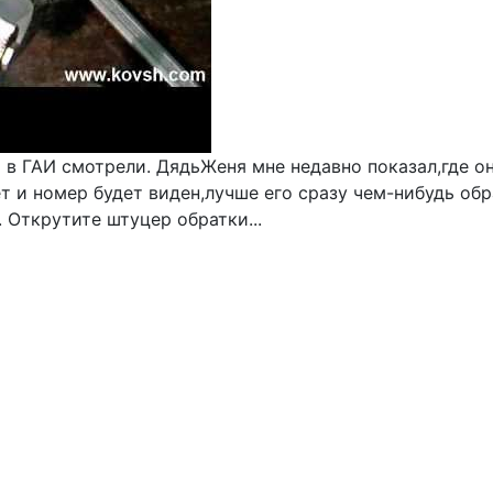
то в ГАИ смотрели. ДядьЖеня мне недавно показал,где 
ет и номер будет виден,лучше его сразу чем-нибудь об
. Открутите штуцер обратки...