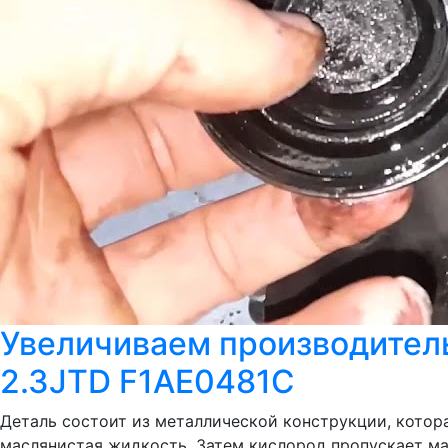
Увеличиваем производитель
2.3JTD F1AE0481C
Деталь состоит из металлической конструкции, котора
маслянистая жидкость. Затем кислород пропускает ма