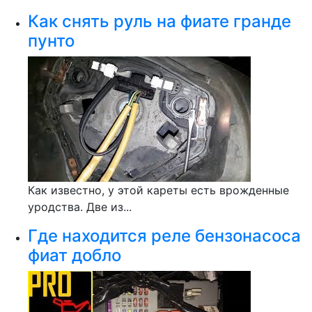
Как снять руль на фиате гранде
пунто
Как известно, у этой кареты есть врожденные
уродства. Две из...
Где находится реле бензонасоса
фиат добло