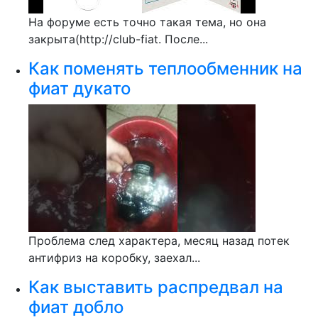
На форуме есть точно такая тема, но она
закрыта(http://club-fiat. После...
Как поменять теплообменник на
фиат дукато
Проблема след характера, месяц назад потек
антифриз на коробку, заехал...
Как выставить распредвал на
фиат добло