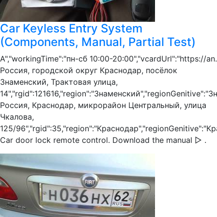
Car Keyless Entry System
(Components, Manual, Partial Test)
А","workingTime":"пн-сб 10:00-20:00","vcardUrl":"https://an.
Россия, городской округ Краснодар, посёлок
Знаменский, Трактовая улица,
14","rgid":121616,"region":"Знаменский","regionGenitive":"З
Россия, Краснодар, микрорайон Центральный, улица
Чкалова,
125/96","rgid":35,"region":"Краснодар","regionGenitive":"К
Car door lock remote control. Download the manual ▻ .