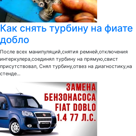
Как снять турбину на фиате
добло
После всех манипуляций,снятия ремней,отключения
интеркулера,соединял турбину на прямую,свист
присутствовал, Снял турбину,отвез на диагностику,на
стенде...