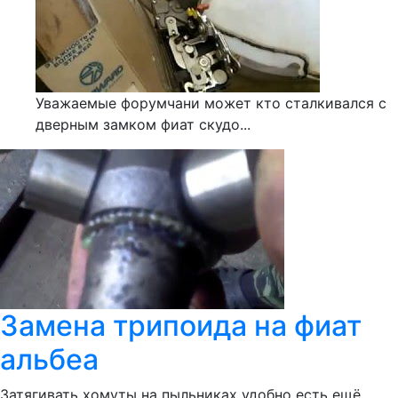
Уважаемые форумчани может кто сталкивался с
дверным замком фиат скудо...
Замена трипоида на фиат
альбеа
Затягивать хомуты на пыльниках удобно есть ещё