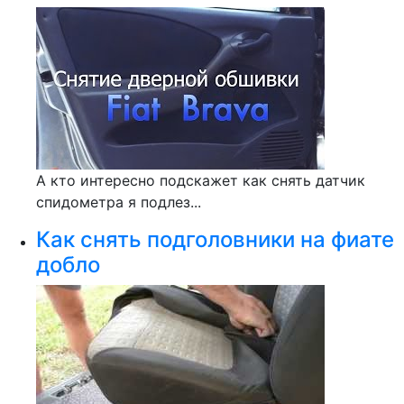
А кто интересно подскажет как снять датчик
спидометра я подлез...
Как снять подголовники на фиате
добло