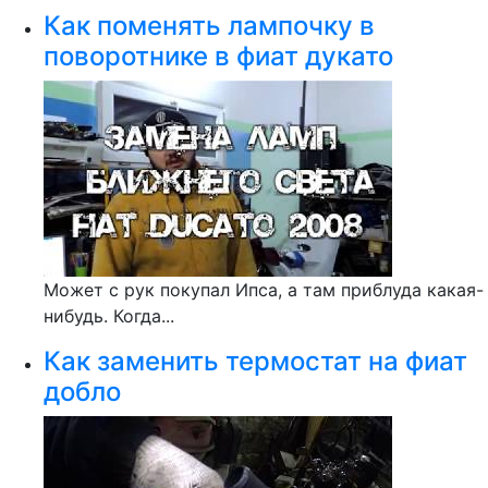
Как поменять лампочку в
поворотнике в фиат дукато
Может с рук покупал Ипса, а там приблуда какая-
нибудь. Когда...
Как заменить термостат на фиат
добло