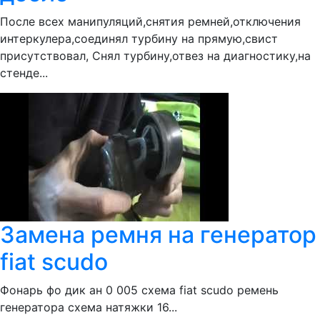
После всех манипуляций,снятия ремней,отключения
интеркулера,соединял турбину на прямую,свист
присутствовал, Снял турбину,отвез на диагностику,на
стенде...
Замена ремня на генератор
fiat scudo
Фонарь фо дик ан 0 005 схема fiat scudo ремень
генератора схема натяжки 16...