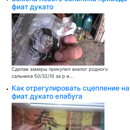
фиат дукато
Сделав замеры прикупил аналог родного
сальника 50/32/10 за р и...
Как отрегулировать сцепление на
фиат дукато елабуга