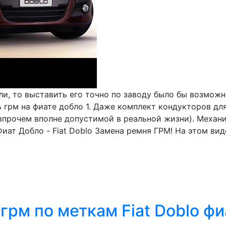
или, то выставить его точно по заводу было бы возмож
ь грм на фиате добло 1. Даже комплект кондукторов д
(впрочем вполне допустимой в реальной жизни). Механ
иат Добло - Fiat Doblo Замена ремня ГРМ! На этом ви
рм по меткам Fiat Doblo фиа