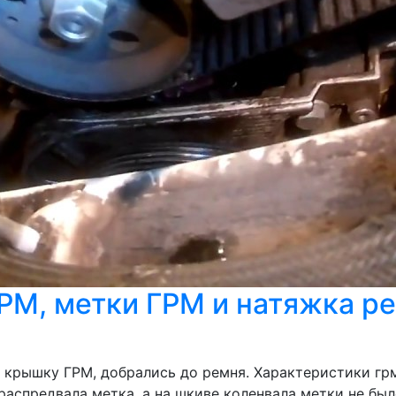
РМ, метки ГРМ и натяжка р
и крышку ГРМ, добрались до ремня. Характеристики грм
 распредвала метка, а на шкиве коленвала метки не бы