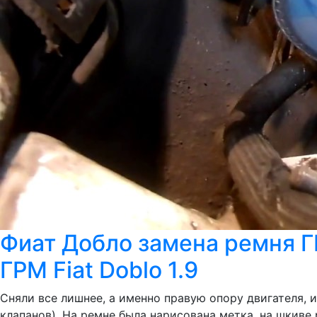
Фиат Добло замена ремня Г
ГРМ Fiat Doblo 1.9
Сняли все лишнее, а именно правую опору двигателя, 
клапанов). На ремне была нарисована метка, на шкиве