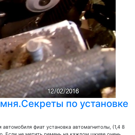
емня.Секреты по установке
 автомобиля фиат установка автомагнитолы, (1,4 8
ло. Если не метить ремень на каждом шкиве очень