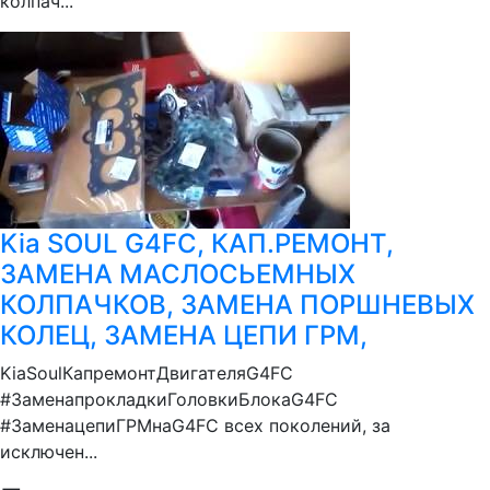
колпач...
Kia SOUL G4FC, КАП.РЕМОНТ,
ЗАМЕНА МАСЛОСЬЕМНЫХ
КОЛПАЧКОВ, ЗАМЕНА ПОРШНЕВЫХ
КОЛЕЦ, ЗАМЕНА ЦЕПИ ГРМ,
KiaSoulКапремонтДвигателяG4FC
#ЗаменапрокладкиГоловкиБлокаG4FC
#ЗаменацепиГРМнаG4FC всех поколений, за
исключен...