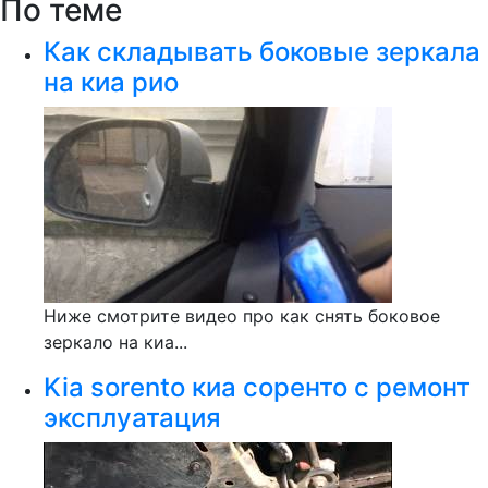
По теме
Как складывать боковые зеркала
на киа рио
Ниже смотрите видео про как снять боковое
зеркало на киа...
Kia sorento киа соренто с ремонт
эксплуатация