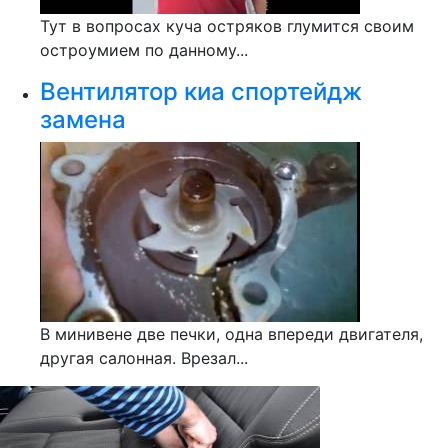
Тут в вопросах куча остряков глумится своим
остроумием по данному...
Вентилятор киа спортейдж
замена
В минивене две печки, одна впереди двигателя,
другая салонная. Врезал...