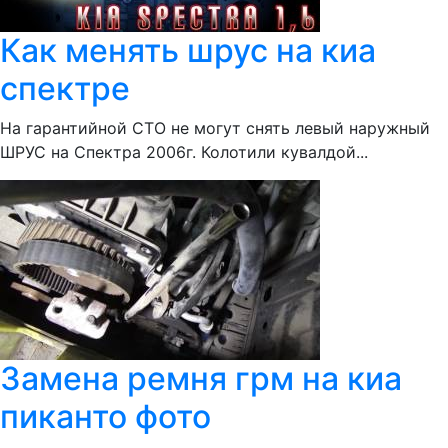
Как менять шрус на киа
спектре
На гарантийной СТО не могут снять левый наружный
ШРУС на Спектра 2006г. Колотили кувалдой...
Замена ремня грм на киа
пиканто фото