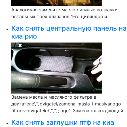
Аналогично замените маслосъемные колпачки
остальных трех клапанов 1-го цилиндра и...
Как снять центральную панель на
киа рио
Замена масла и масляного фильтра в
двигателе','','dvigatel/zamena-masla-i-maslyanogo-
filtra-v-dvigatele/','',''); pge1. Замена охлаждающей...
Как снять заглушки птф на киа