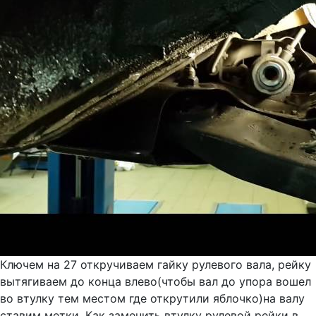
Ключем на 27 откручиваем гайку рулевого вала, рейку
вытягиваем до конца влево(чтобы вал до упора вошел
во втулку тем местом где открутили яблочко)на валу
ставим метки. Как заменить втулку рулевой рейки в