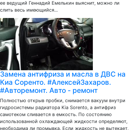
ее ведущий Геннадий Емелькин выяснит, можно ли
слить весь имеющийся...
Замена антифриза и масла в ДВС на
Киа Соренто. #АлексейЗахаров.
#Авторемонт. Авто - ремонт
Полностью открыв пробки, снимается вакуум внутри
гидросистемы радиатора Kia Sorento, а антифриз
самотеком сливается в емкость. По состоянию
использованной охлаждающей жидкости определяют,
необходима ли промывка. Если жидкость не вытекает,