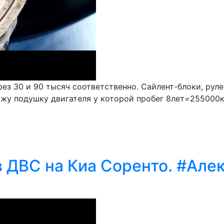
рез 30 и 90 тысяч соответственно. Сайлент-блоки, ру
кажу подушку двигателя у которой пробег 8лет=255000к
в ДВС на Киа Соренто. #Але