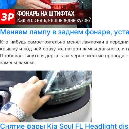
Меняем лампу в заднем фонаре, уст
Кто-нибудь самостоятельно менял лампочки в передни
крышку и под ней сразу же патрон лампы дальнего, и г
Пробовал тянуть и дёргать за черно-жёлтые провода -
замены лампы...
Снятие фары Kia Soul FL Headlight dis