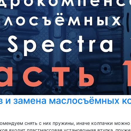
 и замена маслосъёмных кол
мендуем снять с них пружины, иначе колпачки можно п
чков входит пластмассовая установочная втулка, пруж