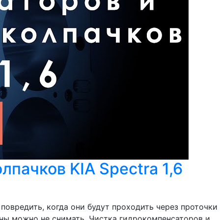
пачков KIA Spectra 1,6
овредить, когда они будут проходить через проточки
ины можно не снимать. Чистка гидрокомпенсаторов и