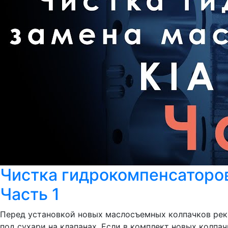
Чистка гидрокомпенсаторов
Часть 1
Перед установкой новых маслосъемных колпачков реко
под сухари на клапанах. Если в комплект новых колпа