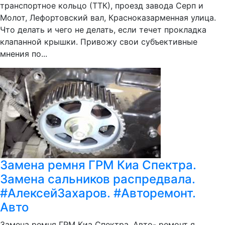
транспортное кольцо (ТТК), проезд завода Серп и
Молот, Лефортовский вал, Красноказарменная улица.
Что делать и чего не делать, если течет прокладка
клапанной крышки. Привожу свои субъективные
мнения по...
Замена ремня ГРМ Киа Спектра.
Замена сальников распредвала.
#АлексейЗахаров. #Авторемонт.
Авто
Замена ремня ГРМ Киа Спектра. Авто- ремонт я