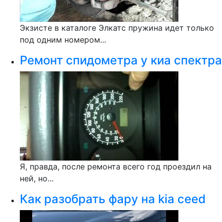
Экзисте в каталоге Элкатс пружина идет только
под одним номером...
Ремонт спидометра у киа спектра
Я, правда, после ремонта всего год проездил на
ней, но...
Как разобрать фару на kia ceed