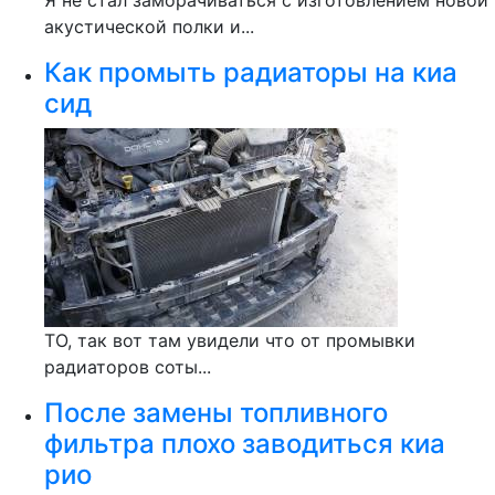
Я не стал заморачиваться с изготовлением новой
акустической полки и...
Как промыть радиаторы на киа
сид
ТО, так вот там увидели что от промывки
радиаторов соты...
После замены топливного
фильтра плохо заводиться киа
рио