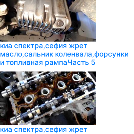
киа спектра,сефия жрет
масло,сальник коленвала,форсунки
и топливная рампаЧасть 5
киа спектра,сефия жрет