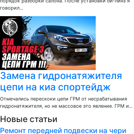
порядок разборки салона. После установки би-линз я
говорил...
Замена гидронатяжителя
цепи на киа спортейдж
Отмечались перескоки цепи ГРМ от несрабатывания
гидронатяжителя, но не массовое это явление. ГРМ и...
Новые статьи
Ремонт передней подвески на чери