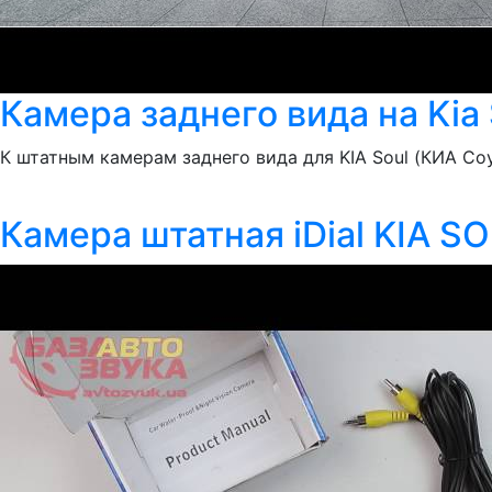
Камера заднего вида на Kia 
К штатным камерам заднего вида для KIA Soul (КИА Со
Камера штатная iDial KIA S