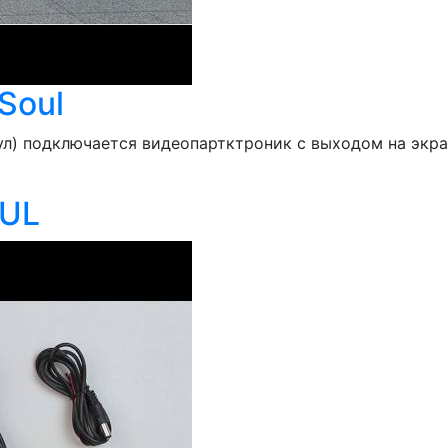
Soul
ул) подключается видеопартктроник с выходом на экран
OUL