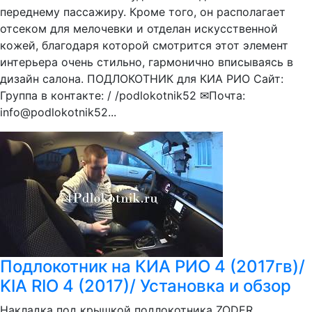
переднему пассажиру. Кроме того, он располагает
отсеком для мелочевки и отделан искусственной
кожей, благодаря которой смотрится этот элемент
интерьера очень стильно, гармонично вписываясь в
дизайн салона. ПОДЛОКОТНИК для КИА РИО Сайт:
Группа в контакте: / /podlokotnik52 ✉Почта:
info@podlokotnik52...
Подлокотник на КИА РИО 4 (2017гв)/
KIA RIO 4 (2017)/ Установка и обзор
Накладка под крышкой подлокотника ZODER