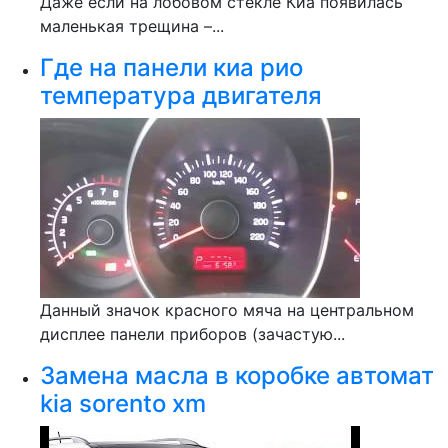
Даже если на лобовом стекле Киа появилась
маленькая трещина –...
Где на панели киа рио
температура двигателя
Данный значок красного мяча на центральном
дисплее панели приборов (зачастую...
Замена масла в коробке автомат
kia sorento xm