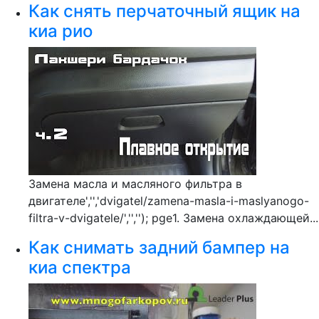
Как снять перчаточный ящик на
киа рио
Замена масла и масляного фильтра в
двигателе','','dvigatel/zamena-masla-i-maslyanogo-
filtra-v-dvigatele/','',''); pge1. Замена охлаждающей...
Как снимать задний бампер на
киа спектра