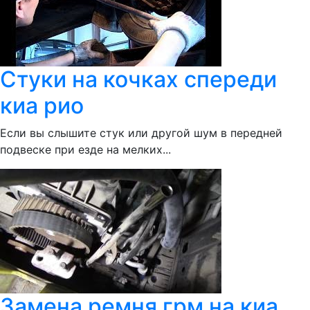
Стуки на кочках спереди
киа рио
Если вы слышите стук или другой шум в передней
подвеске при езде на мелких...
Замена ремня грм на киа