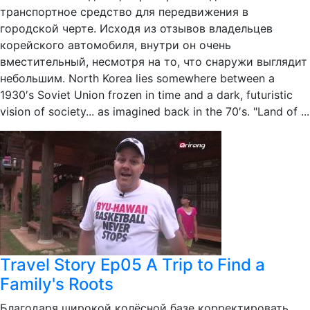
транспортное средство для передвижения в
городской черте. Исходя из отзывов владельцев
корейского автомобиля, внутри он очень
вместительный, несмотря на то, что снаружи выглядит
небольшим. North Korea lies somewhere between a
1930′s Soviet Union frozen in time and a dark, futuristic
vision of society... as imagined back in the 70′s. "Land of ...
Travel Story Ep05 A Trip to Find a
Family's Roots
Благодаря широкой колёсной базе корректировать