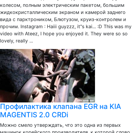
колесом, полным электрическим пакетом, большим
жидкокристаллическим экраном и камерой заднего
вида с парктроником, Блютузом, круиз-контролем и
прочим. Instagram : Haiii guyzzz, it"s kai... :D This was my
video with Ateez, I hope you enjoyed it. They were so so
lovely, really ...
Профилактика клапана EGR на KIA
MAGENTIS 2.0 CRDi
Можно смело утверждать, что это одна из первых
машинок корейского производителя, к которой слово