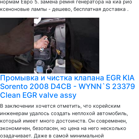
нормам Евро 5. замена ремня генератора на киа рио
ксеноновые лампы - дешево, бесплатная доставка .
Промывка и чистка клапана EGR KIA
Sorento 2008 D4CB - WYNN`S 23379
Clean EGR valve assy
В заключении хочется отметить, что корейским
инженерам удалось создать неплохой автомобиль,
который имеет много достоинств. Он современен,
экономичен, безопасен, но цена на него несколько
озадачивает. Даже в самой минимальной