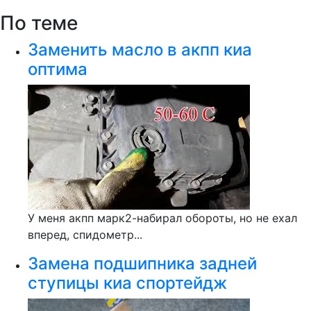
По теме
Заменить масло в акпп киа
оптима
У меня акпп марк2-набирал обороты, но не ехал
вперед, спидометр...
Замена подшипника задней
ступицы киа спортейдж