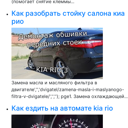
(помогает снятие клеммы...
Как разобрать стойку салона киа
рио
Замена масла и масляного фильтра в
двигателе','','dvigatel/zamena-masla-i-maslyanogo-
filtra-v-dvigatele/','',''); pge1. Замена охлаждающей...
Как ездить на автомате kia rio