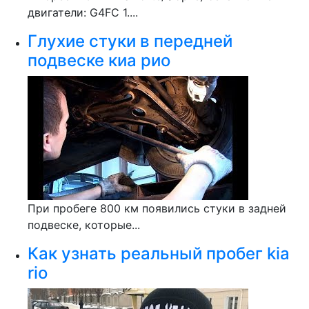
двигатели: G4FC 1....
Глухие стуки в передней
подвеске киа рио
При пробеге 800 км появились стуки в задней
подвеске, которые...
Как узнать реальный пробег kia
rio