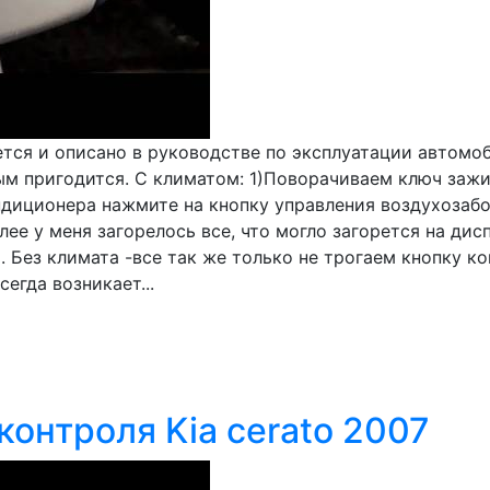
ется и описано в руководстве по эксплуатации автомоб
ым пригодится. С климатом: 1)Поворачиваем ключ заж
ндиционера нажмите на кнопку управления воздухозаб
лее у меня загорелось все, что могло загорется на дис
 Без климата -все так же только не трогаем кнопку к
егда возникает...
онтроля Kia cerato 2007