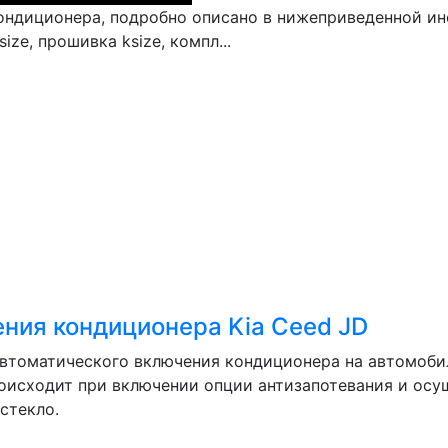
диционера, подробно описано в нижеприведенной инстр
ize, прошивка ksize, компл...
ния кондиционера Kia Ceed JD
втоматического включения кондиционера на автомоби
оисходит при включении опции антизапотевания и осуш
стекло.