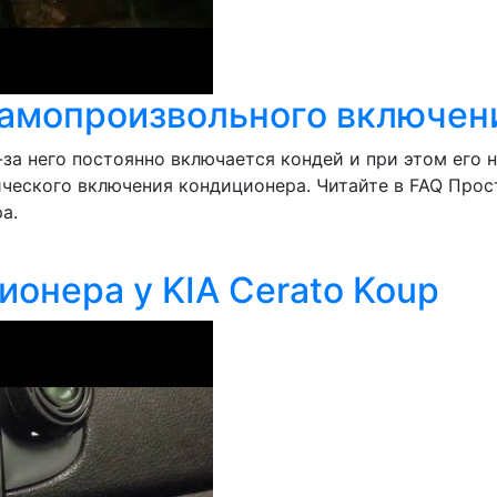
самопроизвольного включен
з-за него постоянно включается кондей и при этом его
ческого включения кондиционера. Читайте в FAQ Прост
а.
онера у KIA Cerato Koup