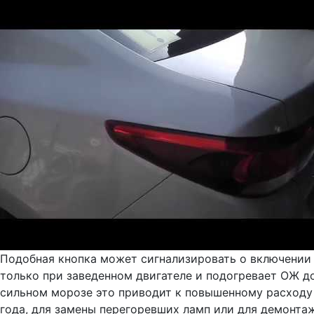
Подобная кнопка может сигнализировать о включении В
только при заведенном двигателе и подогревает ОЖ д
сильном морозе это приводит к повышенному расходу т
года, для замены перегоревших ламп или для демонта