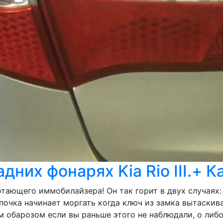
дних фонарях Kia Rio III.+ К
ботающего иммобилайзера! Он так горит в двух случаях
мпочка начинает моргать когда ключ из замка вытаски
м обарозом если вы раньше этого не наблюдали, о либ