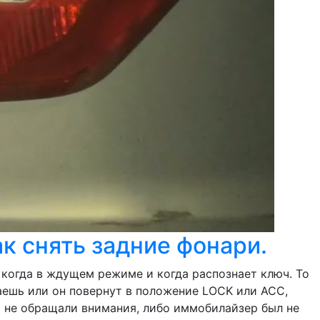
ак снять задние фонари.
: когда в ждущем режиме и когда распознает ключ. То
ваешь или он повернут в положение LOCK или ACC,
о не обращали внимания, либо иммобилайзер был не